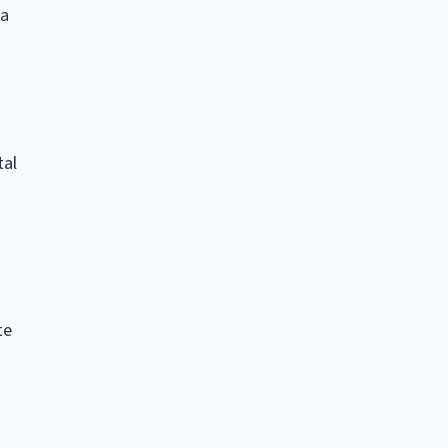
ra
tal
te