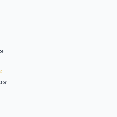
te
e
ctor