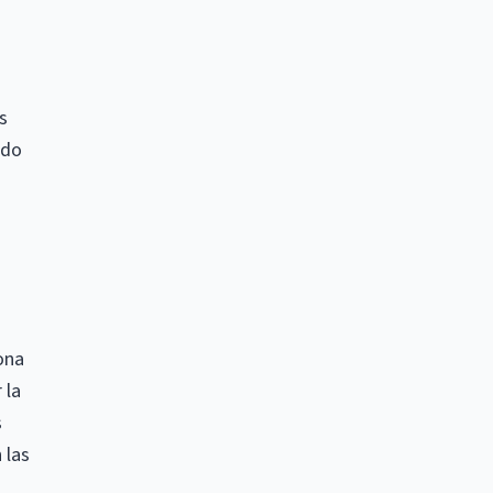
s
ado
ona
 la
s
 las