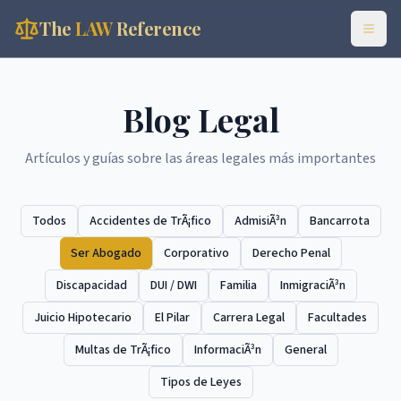
The
LAW
Reference
Blog Legal
Artículos y guías sobre las áreas legales más importantes
Todos
Accidentes de TrÃ¡fico
AdmisiÃ³n
Bancarrota
Ser Abogado
Corporativo
Derecho Penal
Discapacidad
DUI / DWI
Familia
InmigraciÃ³n
Juicio Hipotecario
El Pilar
Carrera Legal
Facultades
Multas de TrÃ¡fico
InformaciÃ³n
General
Tipos de Leyes