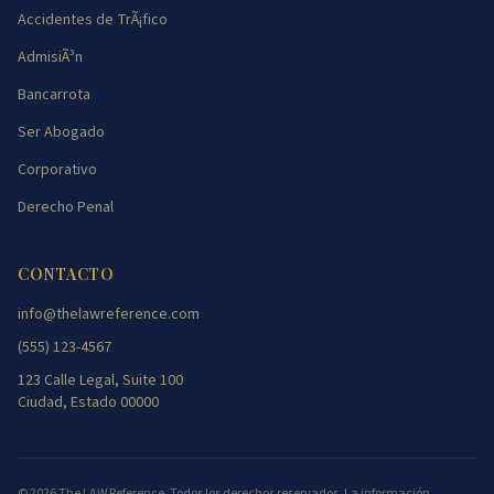
Accidentes de TrÃ¡fico
AdmisiÃ³n
Bancarrota
Ser Abogado
Corporativo
Derecho Penal
CONTACTO
info@thelawreference.com
(555) 123-4567
123 Calle Legal, Suite 100
Ciudad, Estado 00000
©
2026
The LAW Reference. Todos los derechos reservados. La información