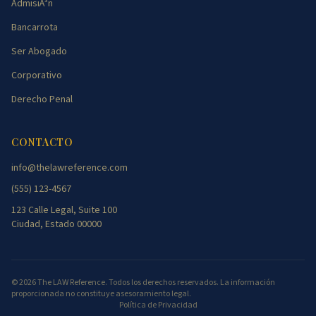
AdmisiÃ³n
Bancarrota
Ser Abogado
Corporativo
Derecho Penal
CONTACTO
info@thelawreference.com
(555) 123-4567
123 Calle Legal, Suite 100
Ciudad, Estado 00000
©
2026
The LAW Reference. Todos los derechos reservados. La información
proporcionada no constituye asesoramiento legal.
Política de Privacidad