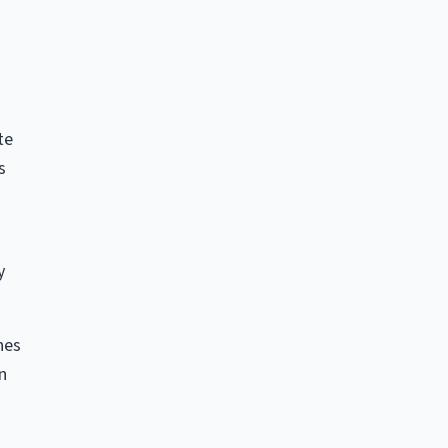
te
s
y
nes
n