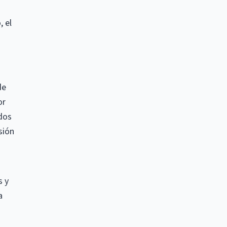
, el
de
or
dos
sión
s y
a