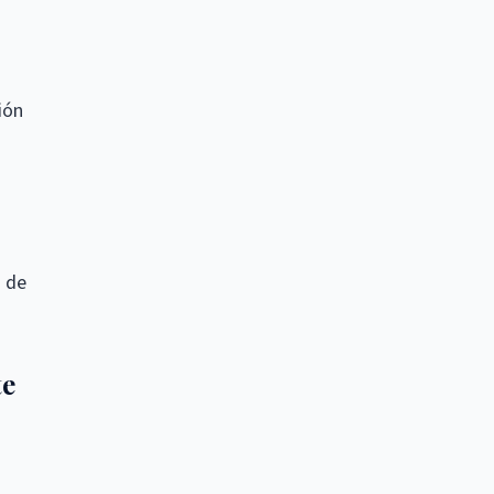
ión
n de
te