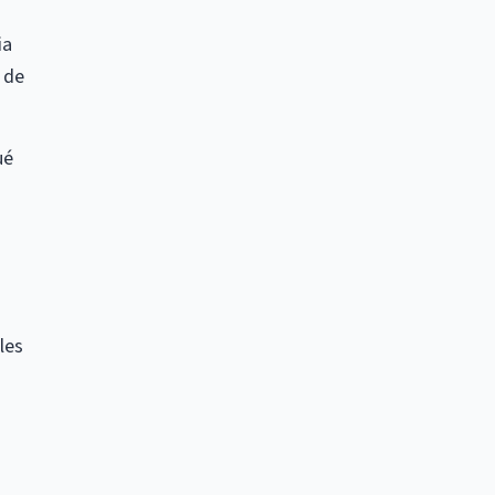
ia
 de
ué
les