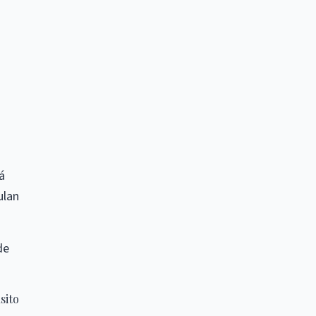
á
ulan
de
sito