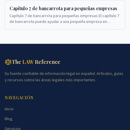
Capítulo 7 de bancarrota para pequeñas empresas
Capítulo 7 de bancarrota para pequeñas empresas El capítulo 7
de bancarrota puede ayudar a una pequeña empresa en
dificultades a cerrar sus operaciones y sat...
The
LAW
Reference
Su fuente confiable de información legal en español. Artículos, guías
y recursos sobre las áreas legales más importantes.
NAVEGACIÓN
Inicio
Blog
Servicios