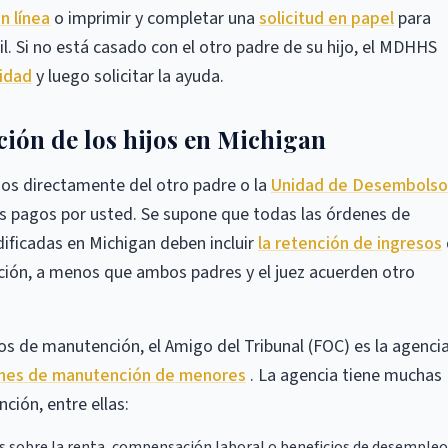
en línea
o imprimir y completar una
solicitud en papel
para
il. Si no está casado con el otro padre de su hijo, el MDHHS
nidad
y luego solicitar la ayuda.
ión de los hijos en Michigan
jos directamente del otro padre o la
Unidad de Desembolso
s pagos por usted. Se supone que todas las órdenes de
ificadas en Michigan deben incluir
la retención de ingresos
ción, a menos que ambos padres y el juez acuerden otro
os de manutención, el Amigo del Tribunal (FOC) es la agenci
denes de manutención de menores
. La agencia tiene muchas
ción, entre ellas:
 sobre la renta, compensación laboral o beneficios de desempleo