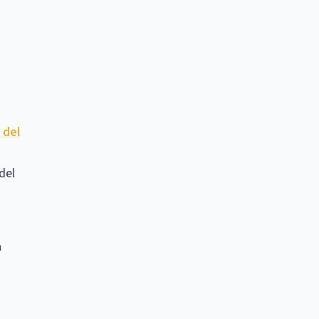
 del
del
a