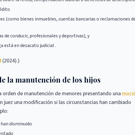
édito
s (como bienes inmuebles, cuentas bancarias o reclamaciones d
as de conducir, profesionales y deportivas), y
 está en desacato judicial .
4
(2024).)
 la manutención de los hijos
una orden de manutención de menores presentando una
moci
un juez una modificación si las circunstancias han cambiado
plo:
s han disminuido
mentado