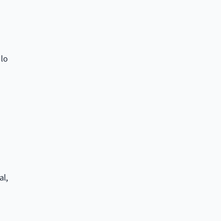
 lo
al,