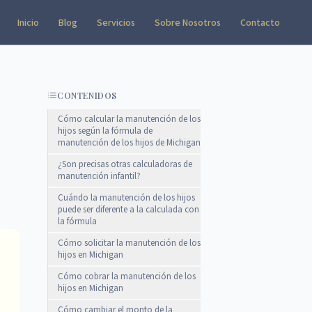
Inicio
Blog
Servicios
Sobre Nosotros
Contacto
CONTENIDOS
Cómo calcular la manutención de los
hijos según la fórmula de
manutención de los hijos de Michigan
¿Son precisas otras calculadoras de
manutención infantil?
Cuándo la manutención de los hijos
puede ser diferente a la calculada con
la fórmula
Cómo solicitar la manutención de los
hijos en Michigan
Cómo cobrar la manutención de los
hijos en Michigan
Cómo cambiar el monto de la