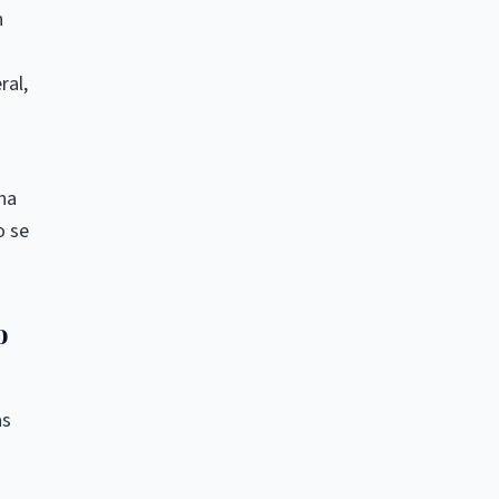
n
ral,
na
o se
o
as