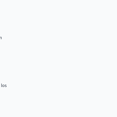
n
 los