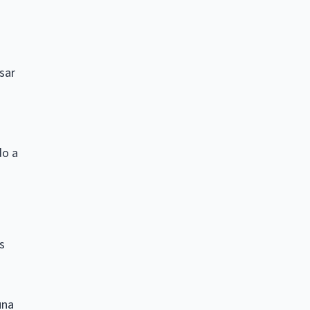
sar
do a
s
una