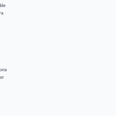
ble
ra
oria
or