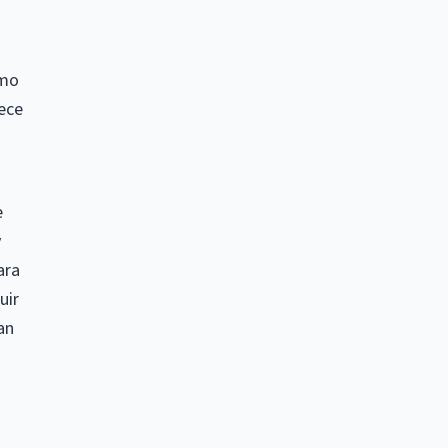
omo
rece
e
y
ara
uir
an