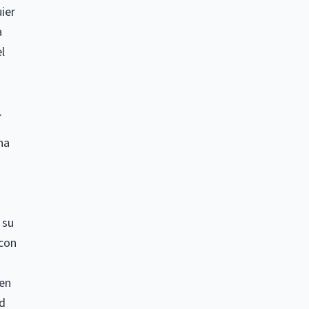
ier
a
l
.
na
 su
 con
 en
ad