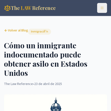
The
LAW
Reference
Volver al Blog
InmigraciÃ³n
Cómo un inmigrante
indocumentado puede
obtener asilo en Estados
Unidos
The Law Reference
•
23 de abril de 2025