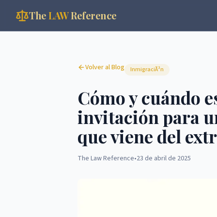
The
LAW
Reference
Volver al Blog
InmigraciÃ³n
Cómo y cuándo es
invitación para u
que viene del ext
The Law Reference
•
23 de abril de 2025