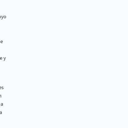
oyo
ue
e y
es
n
 a
a