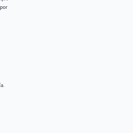
 por
a.