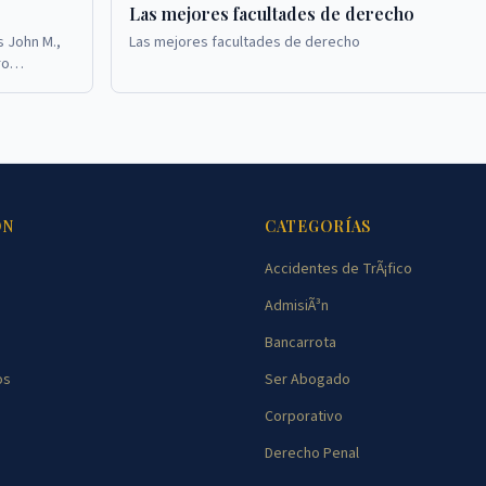
Las mejores facultades de derecho
s John M.,
Las mejores facultades de derecho
ro
rence.com.
ÓN
CATEGORÍAS
Accidentes de TrÃ¡fico
AdmisiÃ³n
Bancarrota
os
Ser Abogado
Corporativo
Derecho Penal