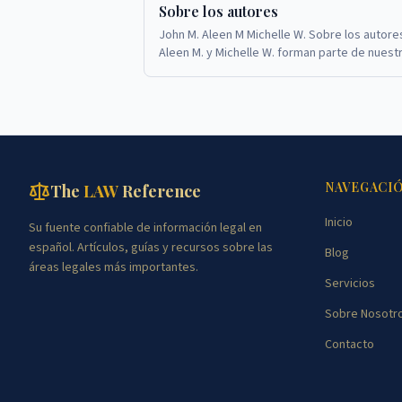
Sobre los autores
John M. Aleen M Michelle W. Sobre los autore
Aleen M. y Michelle W. forman parte de nuest
experimentado equipo legal en TheLawRefe
NAVEGACI
The
LAW
Reference
Inicio
Su fuente confiable de información legal en
español. Artículos, guías y recursos sobre las
Blog
áreas legales más importantes.
Servicios
Sobre Nosotr
Contacto