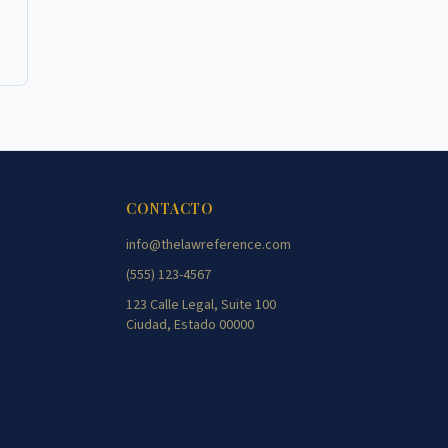
CONTACTO
info@thelawreference.com
(555) 123-4567
123 Calle Legal, Suite 100
Ciudad, Estado 00000