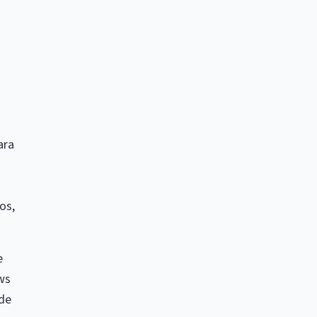
ara
os,
e
ws
 de