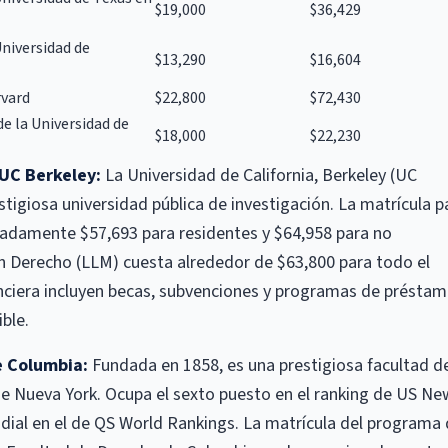
$19,000
$36,429
Universidad de
$13,290
$16,604
rvard
$22,800
$72,430
de la Universidad de
$18,000
$22,230
 UC Berkeley:
La Universidad de California, Berkeley (UC
stigiosa universidad pública de investigación. La matrícula p
adamente $57,693 para residentes y $64,958 para no
n Derecho (LLM) cuesta alrededor de $63,800 para todo el
nciera incluyen becas, subvenciones y programas de préstam
ble.
e Columbia:
Fundada en 1858, es una prestigiosa facultad d
de Nueva York. Ocupa el sexto puesto en el ranking de US Ne
ndial en el de QS World Rankings. La matrícula del programa