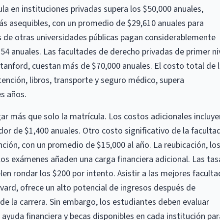
cula en instituciones privadas supera los $50,000 anuales,
más asequibles, con un promedio de $29,610 anuales para
s de otras universidades públicas pagan considerablemente
4 anuales. Las facultades de derecho privadas de primer niv
tanford, cuestan más de $70,000 anuales. El costo total de 
ención, libros, transporte y seguro médico, supera
s años.
r más que solo la matrícula. Los costos adicionales incluye
dor de $1,400 anuales. Otro costo significativo de la faculta
ción, con un promedio de $15,000 al año. La reubicación, lo
 los exámenes añaden una carga financiera adicional. Las tas
elen rondar los $200 por intento. Asistir a las mejores facult
vard, ofrece un alto potencial de ingresos después de
 de la carrera. Sin embargo, los estudiantes deben evaluar
yuda financiera y becas disponibles en cada institución par