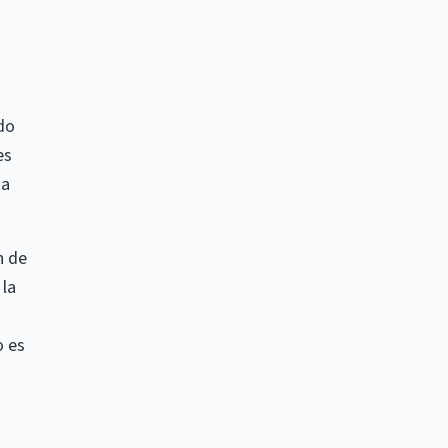
ado
es
ma
n de
 la
o es