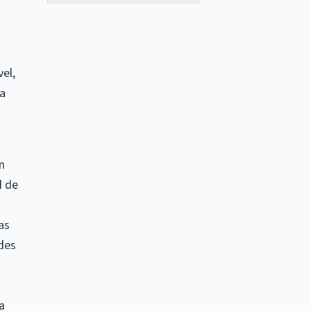
el,
la
n
d de
s
as
ades
a