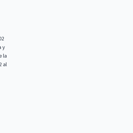
02
a y
 la
2 al