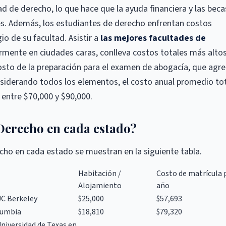
ltad de derecho, lo que hace que la ayuda financiera y las beca
s. Además, los estudiantes de derecho enfrentan costos
gio de su facultad. Asistir a
las mejores facultades de
rmente en ciudades caras, conlleva costos totales más altos
osto de la preparación para el examen de abogacía, que agr
nsiderando todos los elementos, el costo anual promedio to
 entre $70,000 y $90,000.
Derecho en cada estado?
cho en cada estado se muestran en la siguiente tabla.
Habitación /
Costo de matrícula 
Alojamiento
año
UC Berkeley
$25,000
$57,693
lumbia
$18,810
$79,320
Universidad de Texas en