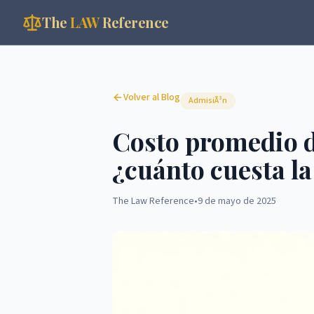
The
LAW
Reference
Volver al Blog
AdmisiÃ³n
Costo promedio de
¿cuánto cuesta la
The Law Reference
•
9 de mayo de 2025