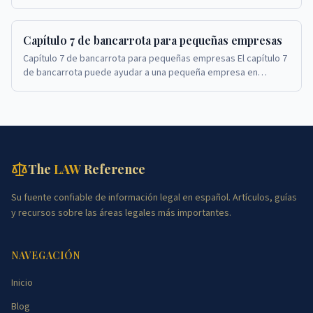
de quiebra para propietarios de pequeñas emp...
Capítulo 7 de bancarrota para pequeñas empresas
Capítulo 7 de bancarrota para pequeñas empresas El capítulo 7
de bancarrota puede ayudar a una pequeña empresa en
dificultades a cerrar sus operaciones y sat...
The
LAW
Reference
Su fuente confiable de información legal en español. Artículos, guías
y recursos sobre las áreas legales más importantes.
NAVEGACIÓN
Inicio
Blog