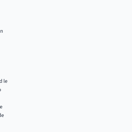
ón
d le
o
se
de