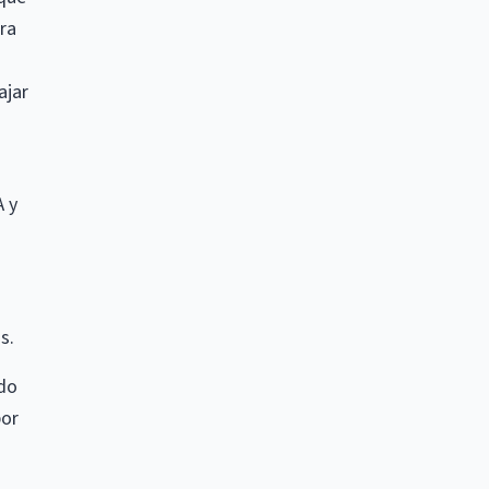
ra
ajar
A y
s.
ado
por