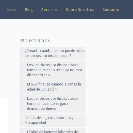
Inicio
Blog
Servicios
Sobre Nosotros
Contacto
CONTENIDOS
¿Durante cuánto tiempo puede recibir
beneficios por discapacidad?
Los beneficios por discapacidad
terminan cuando usted ya no está
discapacitado
El SSDI finaliza cuando alcanza la
edad de jubilación
Los beneficios por discapacidad
terminan cuando se gana
demasiado dinero
Límites de ingresos laborales y
discapacidad
Límites de ingresos laborales del