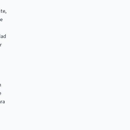
te,
de
dad
r
n
e
ara