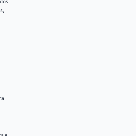
 dos
s,
o
ra
 que