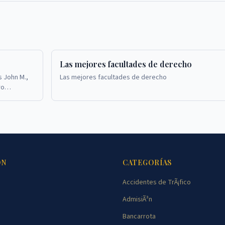
Las mejores facultades de derecho
s John M.,
Las mejores facultades de derecho
ro
rence.com.
ÓN
CATEGORÍAS
Accidentes de TrÃ¡fico
AdmisiÃ³n
Bancarrota