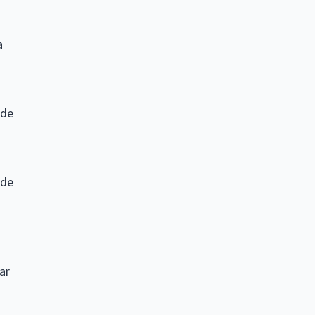
a
 de
 de
ar