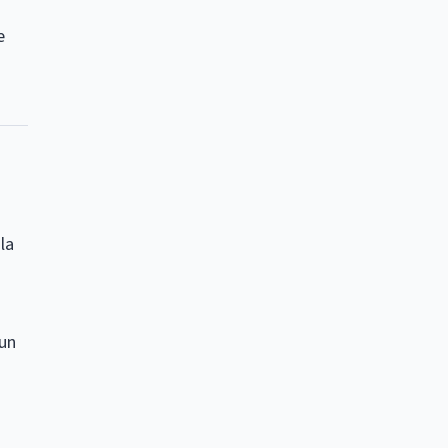
e
la
 un