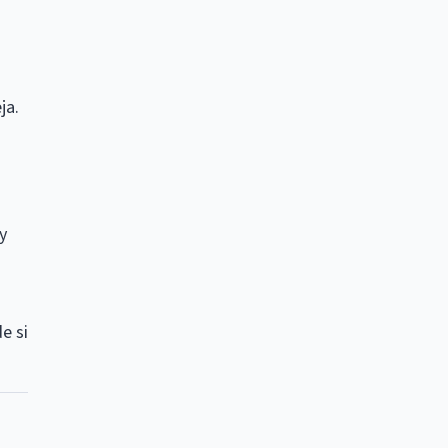
ja.
y
e si