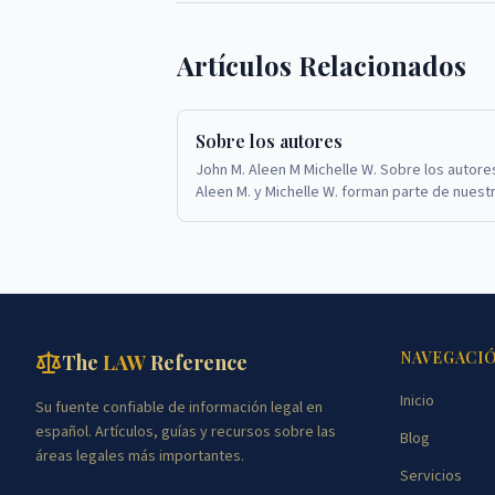
Artículos Relacionados
Sobre los autores
John M. Aleen M Michelle W. Sobre los autore
Aleen M. y Michelle W. forman parte de nuest
experimentado equipo legal en TheLawRefe
NAVEGACI
The
LAW
Reference
Inicio
Su fuente confiable de información legal en
español. Artículos, guías y recursos sobre las
Blog
áreas legales más importantes.
Servicios