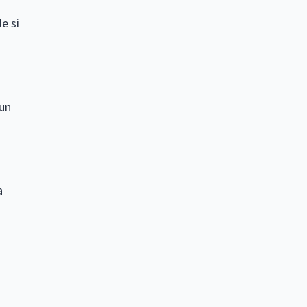
e si
 un
a