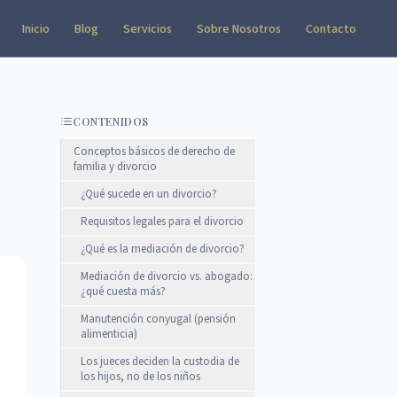
Inicio
Blog
Servicios
Sobre Nosotros
Contacto
CONTENIDOS
Conceptos básicos de derecho de
familia y divorcio
¿Qué sucede en un divorcio?
Requisitos legales para el divorcio
¿Qué es la mediación de divorcio?
Mediación de divorcio vs. abogado:
¿qué cuesta más?
Manutención conyugal (pensión
alimenticia)
Los jueces deciden la custodia de
los hijos, no de los niños