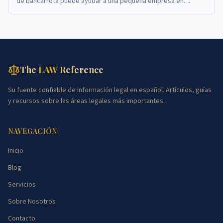
de bancarrota puede ayudar a una pequeña empresa en
dificultades a cerrar sus operaciones y sat...
The
LAW
Reference
Su fuente confiable de información legal en español. Artículos, guías
y recursos sobre las áreas legales más importantes.
NAVEGACIÓN
Inicio
Blog
Servicios
Sobre Nosotros
Contacto