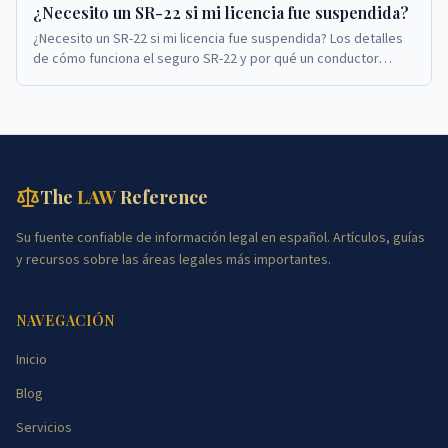
¿Necesito un SR-22 si mi licencia fue suspendida?
¿Necesito un SR-22 si mi licencia fue suspendida? Los detalles
de cómo funciona el seguro SR-22 y por qué un conductor
podría necesitar obtenerlo.
The
LAW
Reference
Su fuente confiable de información legal en español. Artículos, guías
y recursos sobre las áreas legales más importantes.
NAVEGACIÓN
Inicio
Blog
Servicios