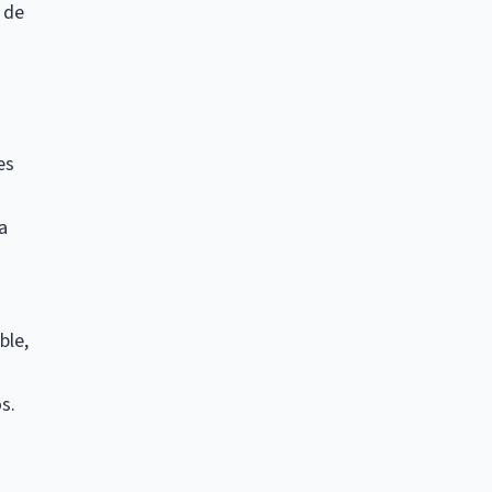
 de
es
a
ble,
s.