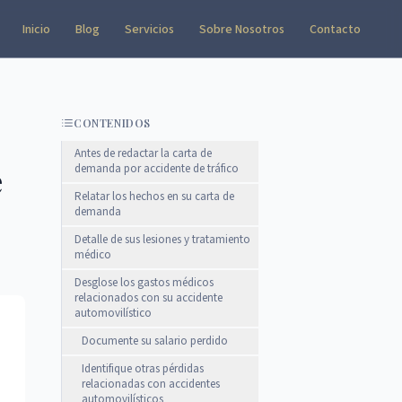
Inicio
Blog
Servicios
Sobre Nosotros
Contacto
CONTENIDOS
Antes de redactar la carta de
e
demanda por accidente de tráfico
Relatar los hechos en su carta de
demanda
Detalle de sus lesiones y tratamiento
médico
Desglose los gastos médicos
relacionados con su accidente
automovilístico
Documente su salario perdido
Identifique otras pérdidas
relacionadas con accidentes
automovilísticos