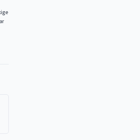
xige
ar