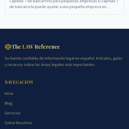
Capítulo 7 de bancarrota para pequeñas empresas El capítulo 7
de bancarrota puede ayudar a una pequeña empresa en
dificultades a cerrar sus operaciones y sat...
The
LAW
Reference
Su fuente confiable de información legal en español. Artículos, guías
y recursos sobre las áreas legales más importantes.
NAVEGACIÓN
Inicio
Blog
Servicios
Sobre Nosotros