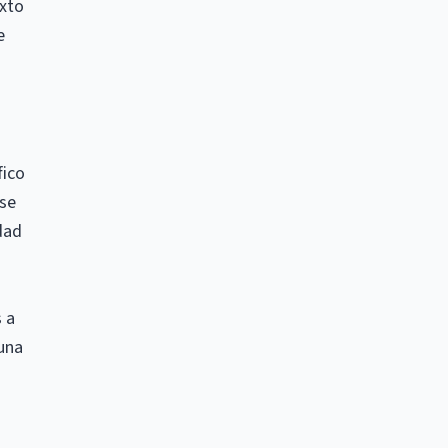
exto
e
fico
 se
dad
s a
 una