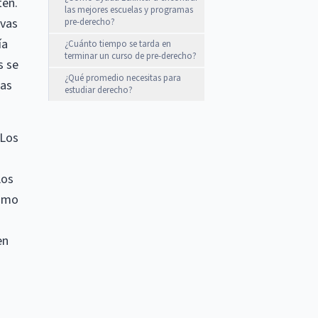
ten.
las mejores escuelas y programas
ivas
pre-derecho?
ía
¿Cuánto tiempo se tarda en
terminar un curso de pre-derecho?
s se
¿Qué promedio necesitas para
las
estudiar derecho?
 Los
Los
como
en