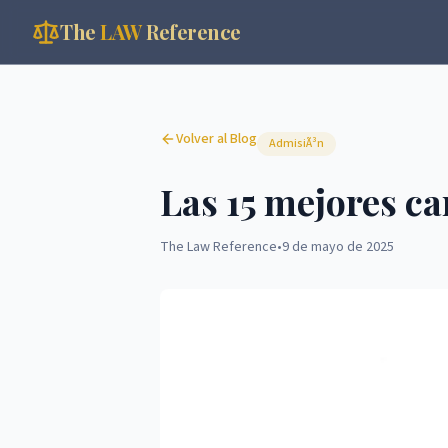
The
LAW
Reference
Volver al Blog
AdmisiÃ³n
Las 15 mejores c
The Law Reference
•
9 de mayo de 2025