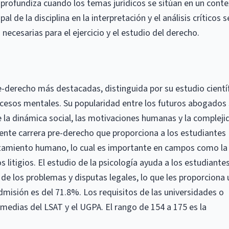
e profundiza cuando los temas jurídicos se sitúan en un cont
l de la disciplina en la interpretación y el análisis críticos s
necesarias para el ejercicio y el estudio del derecho.
re-derecho más destacadas, distinguida por su estudio cientí
esos mentales. Su popularidad entre los futuros abogados
e la dinámica social, las motivaciones humanas y la compleji
lente carrera pre-derecho que proporciona a los estudiantes
rtamiento humano, lo cual es importante en campos como la
os litigios. El estudio de la psicología ayuda a los estudiante
de los problemas y disputas legales, lo que les proporciona
admisión es del 71.8%. Los requisitos de las universidades o
medias del LSAT y el UGPA. El rango de 154 a 175 es la