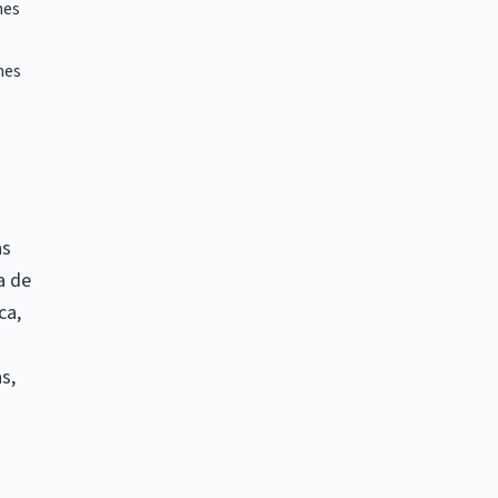
nes
nes
as
a de
ca,
s,