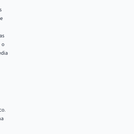
s
ue
as
d o
edia
co.
ma