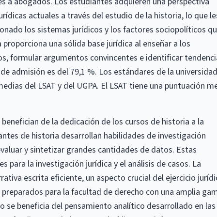
tes a abogados. Los estudiantes adquieren una perspectiva
ídicas actuales a través del estudio de la historia, lo que le
ado los sistemas jurídicos y los factores sociopolíticos q
 proporciona una sólida base jurídica al enseñar a los
os, formular argumentos convincentes e identificar tendenci
e de admisión es del 79,1 %. Los estándares de la universida
edias del LSAT y del UGPA. El LSAT tiene una puntuación m
benefician de la dedicación de los cursos de historia a la
iantes de historia desarrollan habilidades de investigación
evaluar y sintetizar grandes cantidades de datos. Estas
 para la investigación jurídica y el análisis de casos. La
tiva escrita eficiente, un aspecto crucial del ejercicio jurídi
n preparados para la facultad de derecho con una amplia ga
co se beneficia del pensamiento analítico desarrollado en las