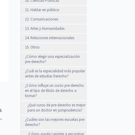
10. Ciencias Políticas
11. Hablar en público
12. Comunicaciones
13. Artes y Humanidades
14. Relaciones internacionales
15. Otros
¿Cómo elegir una especialización
pre-derecho?
¿Cuál es la especialidad más popular
antes de estudiar Derecho?
¿Cómo influye un curso pre-derecho
en el tipo de título de derecho a
tomar?
¿Qué curso de pre-derecho es mejor
s
para un doctor en jurisprudencia?
-
¿Cuáles son las mejores escuelas pre-
derecho?
¿Cómo ayuda Lexinter a encontrar