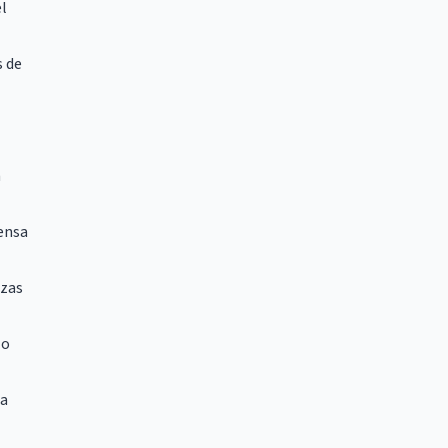
el
s de
a
fensa
rzas
lo
la