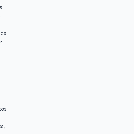
de
.
o
 del
e
tos
es,