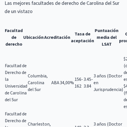
Las mejores facultades de derecho de Carolina del Sur
de un vistazo
Facultad
Puntuación
Tasa de
de
Ubicación
Acreditación
media del
aceptación
pro
derecho
LSAT
$
Facultad de
(
Derecho de
d
Columbia,
3 años (Doctor
la
156-
3.45-
e
Carolina
ABA
34,00%
en
Universidad
162
3.84
$
del Sur
Jurisprudencia)
de Carolina
(
del Sur
d
e
Facultad de
Derecho de
Charleston,
3 años (Doctor