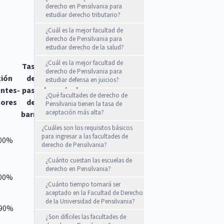
derecho en Pensilvania para
estudiar derecho tributario?
¿Cuál es la mejor facultad de
derecho de Pensilvania para
estudiar derecho de la salud?
¿Cuál es la mejor facultad de
Tasa
Tasa de
derecho de Pensilvania para
ción
de
empleo
estudiar defensa en juicios?
antes-
paso
después de
¿Qué facultades de derecho de
sores
de
la
Pensilvania tienen la tasa de
aceptación más alta?
barra
graduación
¿Cuáles son los requisitos básicos
para ingresar a las facultades de
.00%
derecho de Pensilvania?
¿Cuánto cuestan las escuelas de
derecho en Pensilvania?
.00%
¿Cuánto tiempo tomará ser
aceptado en la Facultad de Derecho
de la Universidad de Pensilvania?
,90%
¿Son difíciles las facultades de