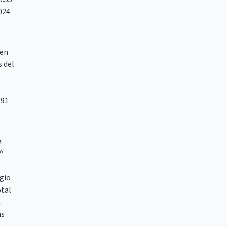
024
 en
s del
,91
a
º
egio
otal
n
as