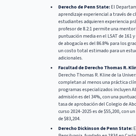
Derecho de Penn State:
El Departame
aprendizaje experiencial a través de 
estudiantes adquieren experiencia prá
profesor de 8.2:1 permite una mentorí
puntuación media en el LSAT de 161 y
de abogacía es del 86.8% para los gra
un costo total estimado para un estud
adicionales.
Facultad de Derecho Thomas R. Klin
Derecho Thomas R. Kline de la Univers
completan al menos una práctica clíni
programas especializados incluyen Abo
admisión es del 34%, con una puntuaci
tasa de aprobación del Colegio de Abo
curso 2024-2025 es de $55,200, con un
de $83,204.
Derecho Dickinson de Penn State:
E
Pensilvania, fundado en 1834 en Carlis