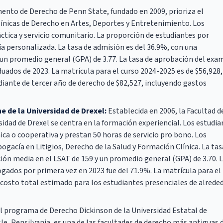
nto de Derecho de Penn State, fundado en 2009, prioriza el
clínicas de Derecho en Artes, Deportes y Entretenimiento. Los
ctica y servicio comunitario. La proporción de estudiantes por
a personalizada. La tasa de admisión es del 36.9%, con una
 un promedio general (GPA) de 3.77. La tasa de aprobación del ex
duados de 2023. La matrícula para el curso 2024-2025 es de $56,928,
iante de tercer año de derecho de $82,527, incluyendo gastos
e de la Universidad de Drexel:
Establecida en 2006, la Facultad d
idad de Drexel se centra en la formación experiencial. Los estudia
ca o cooperativa y prestan 50 horas de servicio pro bono. Los
gacía en Litigios, Derecho de la Salud y Formación Clínica. La tas
ón media en el LSAT de 159 y un promedio general (GPA) de 3.70. 
gados por primera vez en 2023 fue del 71.9%. La matrícula para el
 costo total estimado para los estudiantes presenciales de alrede
l programa de Derecho Dickinson de la Universidad Estatal de
le, Pensilvania, es una de las facultades de derecho más antiguas 