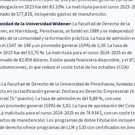
bogacía en 2023 fue del 83.33%. La matrícula para el curso 2023-2
timado de $77,818, incluyendo gastos de manutención.
nidad de la Universidad Widener:
La Facultad de Derecho de la
er, en Harrisburg, Pensilvania, se fundó en 1989 y se independizó
ades de la comunidad y la formación práctica. La tasa de admisión e
el LSAT de 148 y un promedio general (GPA) de 3,30. La tasa de
2023 fue del 53,75 %. La matrícula para el curso 2024-2025 es de
imado de 82.459 dólares. Existe ayuda financiera disponible, y el 87
subvenciones, lo que reduce el coste total de los estudios (COA)
:
La Facultad de Derecho de la Universidad de Pensilvania, fundada 
uesto en la clasificación general. Destaca en Derecho Empresarial (4.
al (5.º puesto). La tasa de admisión es del 9,88 %, con una
un promedio general (GPA) de 3,92. La tasa de aprobación del Col
a matrícula para el curso 2024-2025 es de 76 934 $, con un coste t
gastos de manutención. Los programas de doble titulación incluye
de derecho ofrece programas de LLM y SJD con certificados en áre