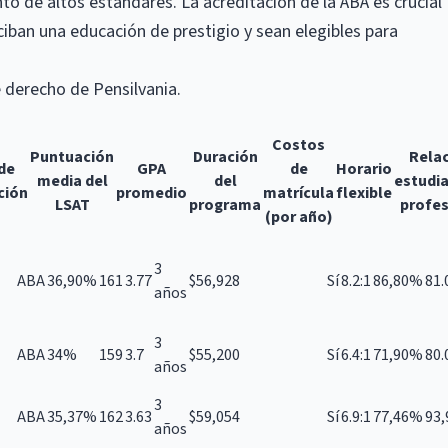
to de altos estándares. La acreditación de la ABA es crucial
ciban una educación de prestigio y sean elegibles para
 derecho de Pensilvania.
Costos
Puntuación
Duración
Rela
de
GPA
de
Horario
media del
del
estudi
ción
promedio
matrícula
flexible
LSAT
programa
profe
(por año)
3
ABA
36,90%
161
3.77
$56,928
Sí
8.2:1
86,80%
81
años
3
ABA
34%
159
3.7
$55,200
Sí
6.4:1
71,90%
80
años
3
ABA
35,37%
162
3.63
$59,054
Sí
6.9:1
77,46%
93
años