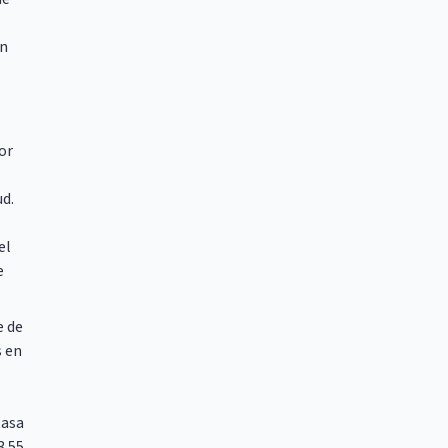
ón
or
ud.
el
e
e de
s en
tasa
.55.