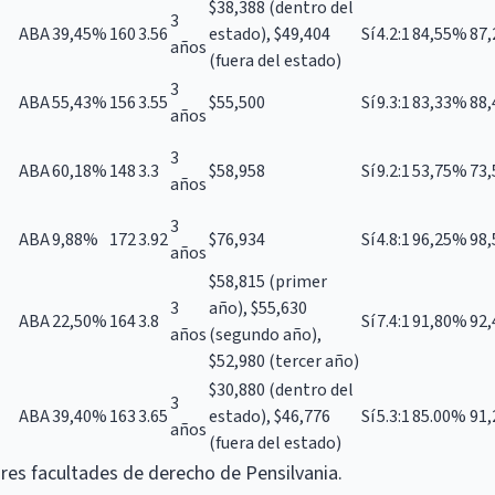
$38,388 (dentro del
3
ABA
39,45%
160
3.56
estado), $49,404
Sí
4.2:1
84,55%
87
años
(fuera del estado)
3
ABA
55,43%
156
3.55
$55,500
Sí
9.3:1
83,33%
88
años
3
ABA
60,18%
148
3.3
$58,958
Sí
9.2:1
53,75%
73
años
3
ABA
9,88%
172
3.92
$76,934
Sí
4.8:1
96,25%
98
años
$58,815 (primer
3
año), $55,630
ABA
22,50%
164
3.8
Sí
7.4:1
91,80%
92
años
(segundo año),
$52,980 (tercer año)
$30,880 (dentro del
3
ABA
39,40%
163
3.65
estado), $46,776
Sí
5.3:1
85.00%
91
años
(fuera del estado)
res facultades de derecho de Pensilvania.