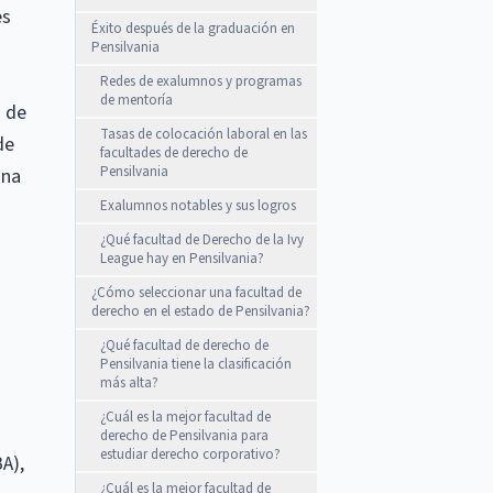
es
Éxito después de la graduación en
Pensilvania
Redes de exalumnos y programas
de mentoría
d de
Tasas de colocación laboral en las
de
facultades de derecho de
Pensilvania
una
Exalumnos notables y sus logros
¿Qué facultad de Derecho de la Ivy
League hay en Pensilvania?
¿Cómo seleccionar una facultad de
derecho en el estado de Pensilvania?
¿Qué facultad de derecho de
Pensilvania tiene la clasificación
más alta?
¿Cuál es la mejor facultad de
derecho de Pensilvania para
estudiar derecho corporativo?
A),
¿Cuál es la mejor facultad de