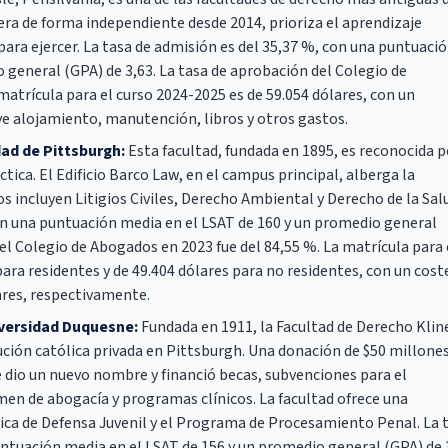
era de forma independiente desde 2014, prioriza el aprendizaje
para ejercer. La tasa de admisión es del 35,37 %, con una puntuaci
 general (GPA) de 3,63. La tasa de aprobación del Colegio de
matrícula para el curso 2024-2025 es de 59.054 dólares, con un
ye alojamiento, manutención, libros y otros gastos.
dad de Pittsburgh:
Esta facultad, fundada en 1895, es reconocida p
tica. El Edificio Barco Law, en el campus principal, alberga la
s incluyen Litigios Civiles, Derecho Ambiental y Derecho de la Sal
con una puntuación media en el LSAT de 160 y un promedio general
del Colegio de Abogados en 2023 fue del 84,55 %. La matrícula para 
para residentes y de 49.404 dólares para no residentes, con un cost
ares, respectivamente.
iversidad Duquesne:
Fundada en 1911, la Facultad de Derecho Klin
ución católica privada en Pittsburgh. Una donación de $50 millone
 dio un nuevo nombre y financió becas, subvenciones para el
en de abogacía y programas clínicos. La facultad ofrece una
ínica de Defensa Juvenil y el Programa de Procesamiento Penal. La 
ntuación media en el LSAT de 156 y un promedio general (GPA) de 3