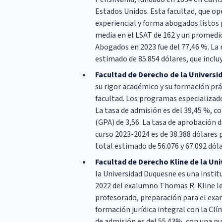
Estados Unidos. Esta facultad, que op
experiencial y forma abogados listos 
media en el LSAT de 162 y un promedio
Abogados en 2023 fue del 77,46 %. La 
estimado de 85.854 dólares, que inclu
Facultad de Derecho de la Universi
su rigor académico y su formación prác
facultad. Los programas especializado
La tasa de admisión es del 39,45 %, 
(GPA) de 3,56. La tasa de aprobación 
curso 2023-2024 es de 38.388 dólares 
total estimado de 56.076 y 67.092 dól
Facultad de Derecho Kline de la Un
la Universidad Duquesne es una instit
2022 del exalumno Thomas R. Kline le
profesorado, preparación para el exam
formación jurídica integral con la Cl
de admisión es del 55.43%, con una pu