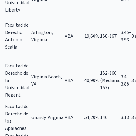
Universidad
Liberty
Facultad de
Derecho
Arlington,
3.45-
ABA
19,60%
158-167
3 
Antonin
Virginia
3.93
Scalia
Facultad de
Derecho de
152-160
Virginia Beach,
3.4-
la
ABA
40,90%
(Mediana:
3 
VA
3.88
Universidad
157)
Regent
Facultad de
Derecho de
Grundy, Virginia
ABA
54,20%
146
3.13
3 
los
Apalaches