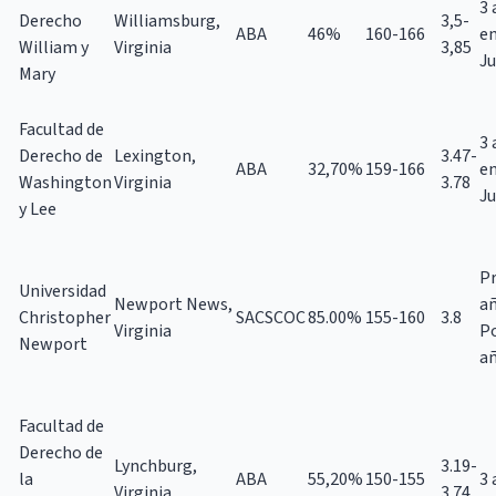
3 
Derecho
Williamsburg,
3,5-
ABA
46%
160-166
e
William y
Virginia
3,85
Ju
Mary
Facultad de
3 
Derecho de
Lexington,
3.47-
ABA
32,70%
159-166
e
Washington
Virginia
3.78
Ju
y Lee
Pr
Universidad
Newport News,
añ
Christopher
SACSCOC
85.00%
155-160
3.8
Virginia
Po
Newport
a
Facultad de
Derecho de
Lynchburg,
3.19-
la
ABA
55,20%
150-155
3 
Virginia
3.74