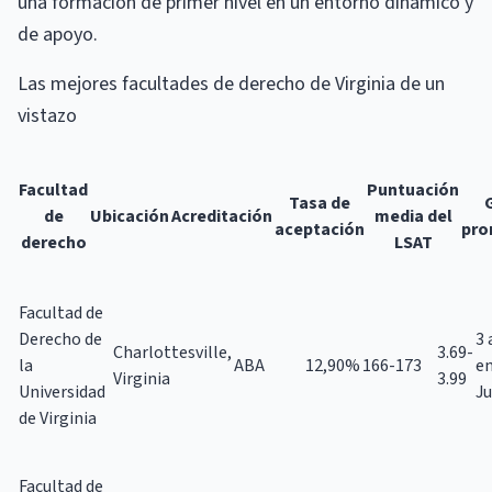
una formación de primer nivel en un entorno dinámico y
de apoyo.
Las mejores facultades de derecho de Virginia de un
vistazo
Facultad
Puntuación
Tasa de
de
Ubicación
Acreditación
media del
aceptación
pro
derecho
LSAT
Facultad de
Derecho de
3 
Charlottesville,
3.69-
la
ABA
12,90%
166-173
e
Virginia
3.99
Universidad
Ju
de Virginia
Facultad de