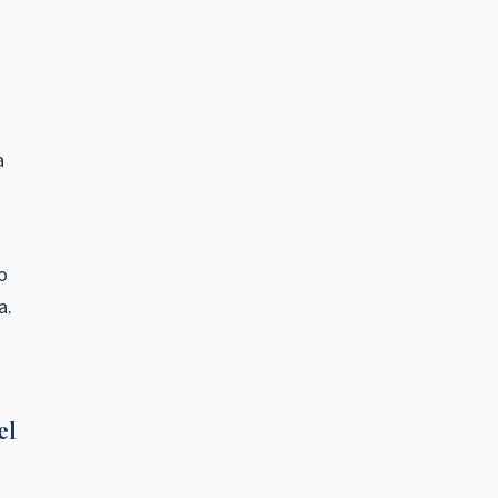
a
o
a.
el