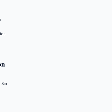
a
ños
ón
 Sin