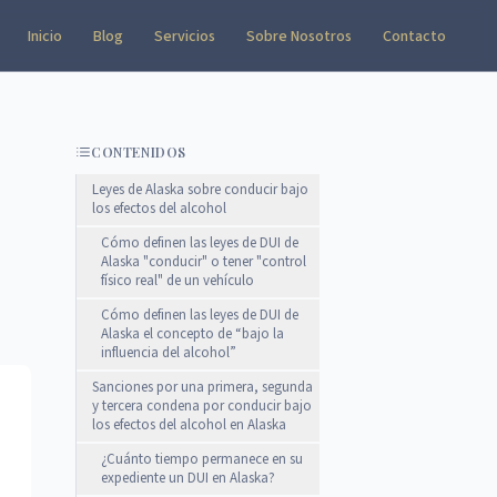
Inicio
Blog
Servicios
Sobre Nosotros
Contacto
CONTENIDOS
Leyes de Alaska sobre conducir bajo
los efectos del alcohol
Cómo definen las leyes de DUI de
Alaska "conducir" o tener "control
físico real" de un vehículo
Cómo definen las leyes de DUI de
Alaska el concepto de “bajo la
influencia del alcohol”
Sanciones por una primera, segunda
y tercera condena por conducir bajo
los efectos del alcohol en Alaska
¿Cuánto tiempo permanece en su
expediente un DUI en Alaska?