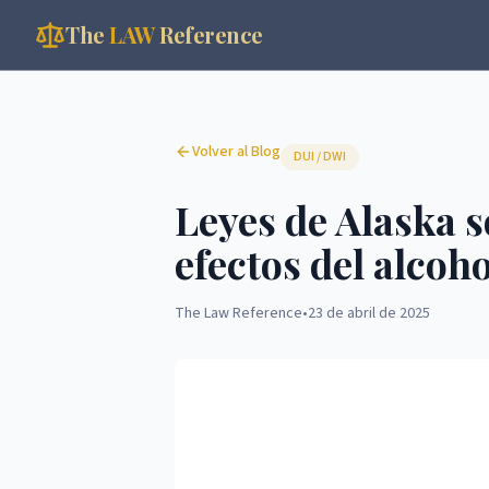
The
LAW
Reference
Volver al Blog
DUI / DWI
Leyes de Alaska s
efectos del alcoh
The Law Reference
•
23 de abril de 2025