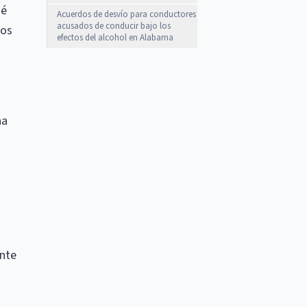
ué
Acuerdos de desvío para conductores
acusados ​​de conducir bajo los
los
efectos del alcohol en Alabama
na
ente