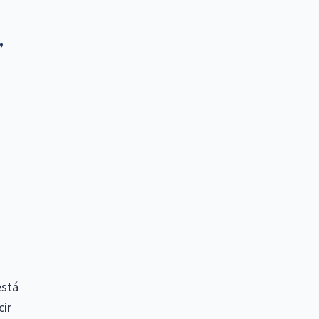
"
está
cir