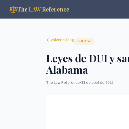
The
LAW
Reference
Volver al Blog
DUI / DWI
Leyes de DUI y s
Alabama
The Law Reference
•
23 de abril de 2025