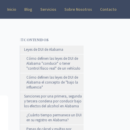
Inicio
Blog
Servicios
Sobre Nosotros
Contacto
CONTENIDOS
Leyes de DUI de Alabama
Cómo definen las leyes de DUI de
Alabama "conducir" o tener
"control físico real" de un vehículo
Cómo definen las leyes de DUI de
Alabama el concepto de "bajo la
influencia"
Sanciones por una primera, segunda
y tercera condena por conducir bajo
los efectos del alcohol en Alabama
¿Cuánto tiempo permanece un DUI
en su registro en Alabama?
Penas de cárcel y multas por