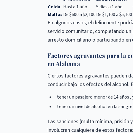
Celda
Hasta 1 año
5 días a 1 año
Multas
De $600 a $2,100
De $1,100 a $5,100
En algunos casos, el delincuente podrí
servicio comunitario, completando un 
arresto domiciliario o participando en 
Factores agravantes para la c
en Alabama
Ciertos factores agravantes pueden da
conducir bajo los efectos del alcohol. 
tener un pasajero menor de 14 años , 
tener un nivel de alcohol en la sangr
Las sanciones (multa mínima, prisión y 
involucran cualquiera de estos factore