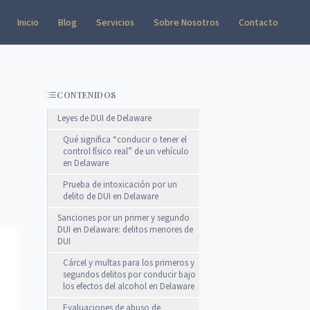
Inicio
Blog
Servicios
Sobre Nosotros
Contacto
CONTENIDOS
Leyes de DUI de Delaware
Qué significa “conducir o tener el
control físico real” de un vehículo
en Delaware
Prueba de intoxicación por un
delito de DUI en Delaware
Sanciones por un primer y segundo
DUI en Delaware: delitos menores de
DUI
Cárcel y multas para los primeros y
segundos delitos por conducir bajo
los efectos del alcohol en Delaware
Evaluaciones de abuso de