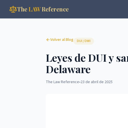
The
LAW
Reference
Volver al Blog
DUI / DWI
Leyes de DUI y s
Delaware
The Law Reference
•
23 de abril de 2025