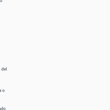
o:
 del
a o
ado