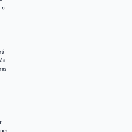
o o
rá
ión
res
r
ener