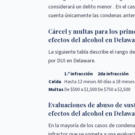
considerará un delito menor . En el cas
cuenta únicamente las condenas anteri
Cárcel y multas para los prim
efectos del alcohol en Delaw
La siguiente tabla describe el rango 
por DUI en Delaware.
1.ª infracción
2da infracción
Celda
Hasta 12 meses
60 días a 18 meses
Multas
De $500 a $1,500
De $750 a $2,500
Evaluaciones de abuso de sust
efectos del alcohol en Delaw
En la mayoría de los casos de condena p
infractor que se someta a una evaluac