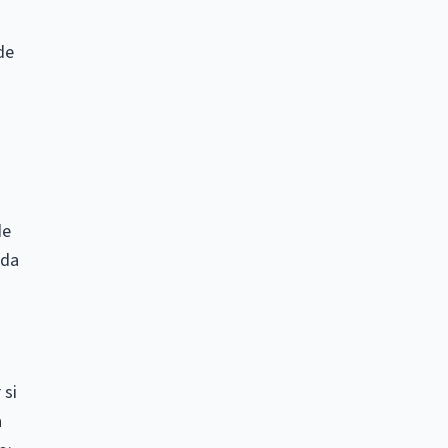
de
de
uda
 si
a