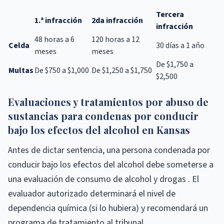
Tercera
1.ª infracción
2da infracción
infracción
48 horas a 6
120 horas a 12
Celda
30 días a 1 año
meses
meses
De $1,750 a
Multas
De $750 a $1,000
De $1,250 a $1,750
$2,500
Evaluaciones y tratamientos por abuso de
sustancias para condenas por conducir
bajo los efectos del alcohol en Kansas
Antes de dictar sentencia, una persona condenada por
conducir bajo los efectos del alcohol debe someterse a
una evaluación de consumo de alcohol y drogas . El
evaluador autorizado determinará el nivel de
dependencia química (si lo hubiera) y recomendará un
programa de tratamiento al tribunal.