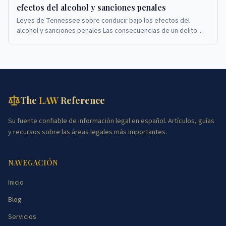
efectos del alcohol y sanciones penales
Leyes de Tennessee sobre conducir bajo los efectos del
alcohol y sanciones penales Las consecuencias de un delito
menor o grave por conducir bajo la influenc...
The
LAW
Reference
Su fuente confiable de información legal en español. Artículos, guías
y recursos sobre las áreas legales más importantes.
NAVEGACIÓN
Inicio
Blog
Servicios