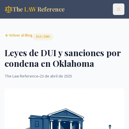
The
LAW
Reference
Volver al Blog
DUI / DWI
Leyes de DUI y sanciones por
condena en Oklahoma
The Law Reference
•
23 de abril de 2025