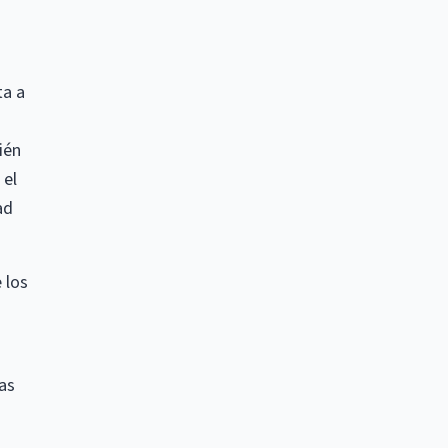
ta a
ién
 el
ad
 los
tas