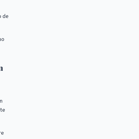
o de
mo
n
ún
nte
re