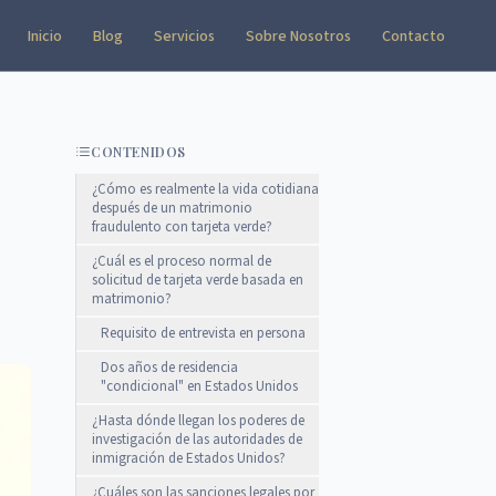
Inicio
Blog
Servicios
Sobre Nosotros
Contacto
CONTENIDOS
¿Cómo es realmente la vida cotidiana
después de un matrimonio
fraudulento con tarjeta verde?
¿Cuál es el proceso normal de
solicitud de tarjeta verde basada en
matrimonio?
Requisito de entrevista en persona
Dos años de residencia
"condicional" en Estados Unidos
¿Hasta dónde llegan los poderes de
investigación de las autoridades de
inmigración de Estados Unidos?
¿Cuáles son las sanciones legales por