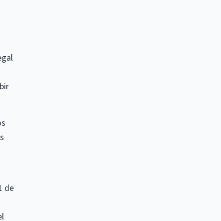
egal
bir
os
es
1 de
el