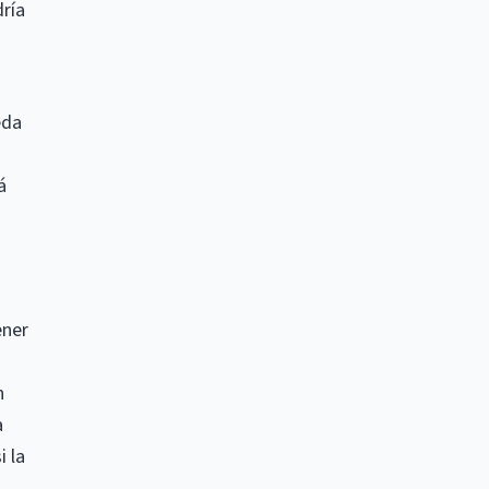
dría
eda
á
ener
n
a
 la