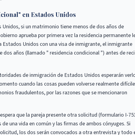
icional" en Estados Unidos
s Unidos, si un matrimonio tiene menos de dos años de
bierno aprueba por primera vez la residencia permanente l
 a Estados Unidos con una visa de inmigrante, el inmigrante
 dos años (llamado " residencia condicional ") antes de reci
 autoridades de inmigración de Estados Unidos esperarán verl
omento cuando las cosas pueden volverse realmente difícil
onios fraudulentos, por las razones que se mencionaron
 espera que la pareja presente otra solicitud (formulario I-75
 de una vida en común y las firmas de ambos cónyuges. Si
licitud, los dos serán convocados a otra entrevista y todo 