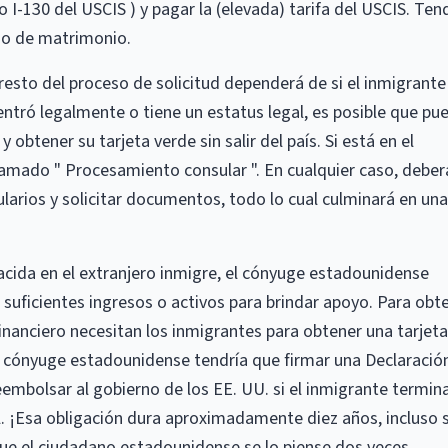
o I-130 del USCIS ) y pagar la (elevada) tarifa del USCIS. Ten
ado de matrimonio.
 resto del proceso de solicitud dependerá de si el inmigrante
 entró legalmente o tiene un estatus legal, es posible que pu
r y obtener su tarjeta verde sin salir del país. Si está en el
 llamado " Procesamiento consular ". En cualquier caso, deber
larios y solicitar documentos, todo lo cual culminará en una
cida en el extranjero inmigre, el cónyuge estadounidense
suficientes ingresos o activos para brindar apoyo. Para obt
inanciero necesitan los inmigrantes para obtener una tarjeta
el cónyuge estadounidense tendría que firmar una Declaració
embolsar al gobierno de los EE. UU. si el inmigrante termin
 ¡Esa obligación dura aproximadamente diez años, incluso si
que el ciudadano estadounidense se lo piense dos veces.