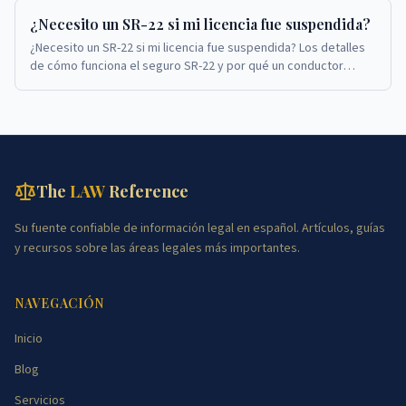
¿Necesito un SR-22 si mi licencia fue suspendida?
¿Necesito un SR-22 si mi licencia fue suspendida? Los detalles
de cómo funciona el seguro SR-22 y por qué un conductor
podría necesitar obtenerlo.
The
LAW
Reference
Su fuente confiable de información legal en español. Artículos, guías
y recursos sobre las áreas legales más importantes.
NAVEGACIÓN
Inicio
Blog
Servicios