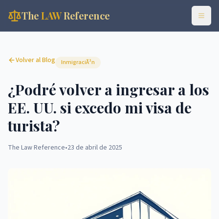
The
LAW
Reference
Volver al Blog
InmigraciÃ³n
¿Podré volver a ingresar a los
EE. UU. si excedo mi visa de
turista?
The Law Reference
•
23 de abril de 2025