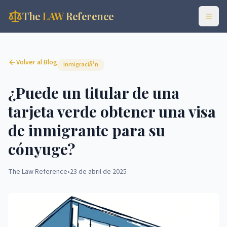
The
LAW
Reference
Volver al Blog
InmigraciÃ³n
¿Puede un titular de una
tarjeta verde obtener una visa
de inmigrante para su
cónyuge?
The Law Reference
•
23 de abril de 2025