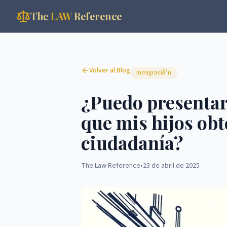
The
LAW
Reference
Volver al Blog
InmigraciÃ³n
¿Puedo presentar
que mis hijos obt
ciudadanía?
The Law Reference
•
23 de abril de 2025