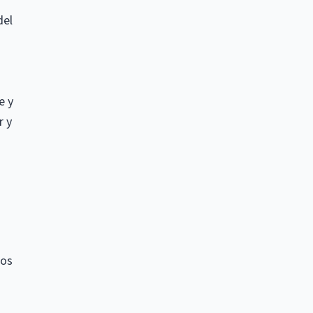
del
e y
r y
nos