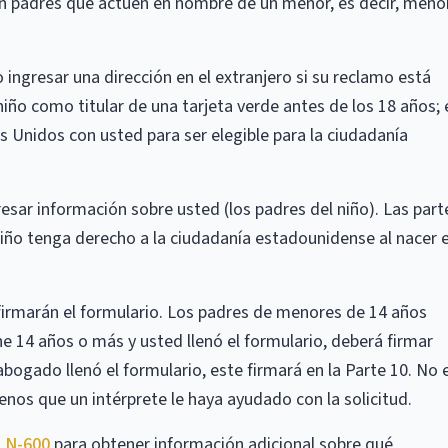
án padres que actúen en nombre de un menor, es decir, meno
 ingresar una dirección en el extranjero si su reclamo está
niño como titular de una tarjeta verde antes de los 18 años; 
s Unidos con usted para ser elegible para la ciudadanía
esar información sobre usted (los padres del niño). Las part
iño tenga derecho a la ciudadanía estadounidense al nacer e
 firmarán el formulario. Los padres de menores de 14 años
ne 14 años o más y usted llenó el formulario, deberá firmar
abogado llenó el formulario, este firmará en la Parte 10. No 
nos que un intérprete le haya ayudado con la solicitud.
l N-600
para obtener información adicional sobre qué