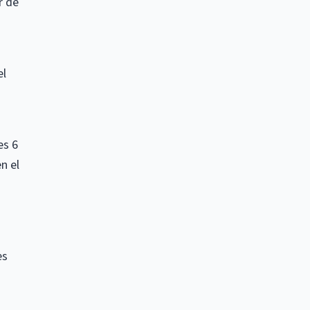
r de
el
es 6
n el
es