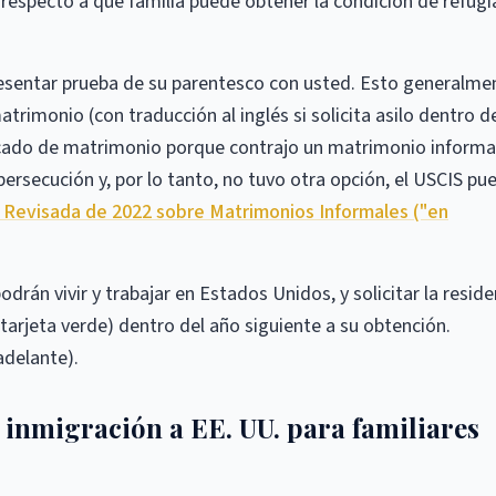
 respecto a qué familia puede obtener la condición de refug
resentar prueba de su parentesco con usted. Esto generalme
trimonio (con traducción al inglés si solicita asilo dentro d
ficado de matrimonio porque contrajo un matrimonio informa
rsecución y, por lo tanto, no tuvo otra opción, el USCIS pu
 Revisada de 2022 sobre Matrimonios Informales ("en
odrán vivir y trabajar en Estados Unidos, y solicitar la reside
tarjeta verde) dentro del año siguiente a su obtención.
adelante).
 inmigración a EE. UU. para familiares