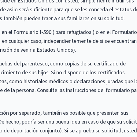
 reside en Estados Unidos con usted, simplemente incluir sus
de asilo será suficiente para que se les conceda el estatus d
s también pueden traer a sus familiares en su solicitud.
 en el Formulario I-590 ( para refugiados ) o en el Formulario
s en cualquier caso, independientemente de si se encuentran
nción de venir a Estados Unidos).
ebas del parentesco, como copias de su certificado de
cimiento de sus hijos. Si no dispone de los certificados
bas, como historiales médicos o declaraciones juradas que l
e la persona. Consulte las instrucciones del formulario pa
ución por separado, también es posible que presenten sus
 De hecho, podría ser una buena idea en caso de que su solici
o de deportación conjunto). Si se aprueba su solicitud, usted