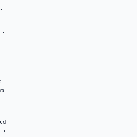
e
 I-
o
ra
tud
 se