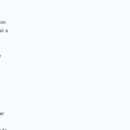
con
ir a
e
er