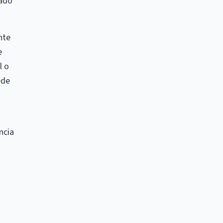
iado
nte
e
l o
ede
ncia