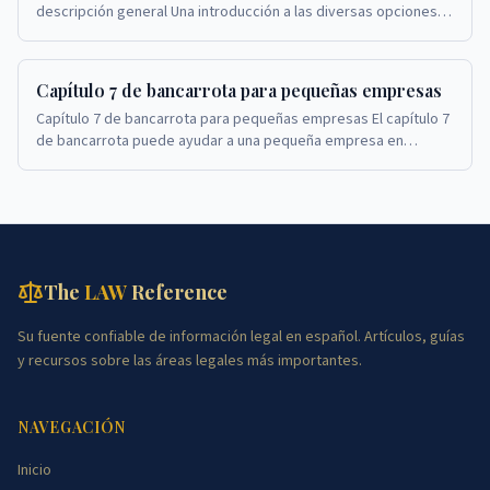
descripción general Una introducción a las diversas opciones
de quiebra para propietarios de pequeñas emp...
Capítulo 7 de bancarrota para pequeñas empresas
Capítulo 7 de bancarrota para pequeñas empresas El capítulo 7
de bancarrota puede ayudar a una pequeña empresa en
dificultades a cerrar sus operaciones y sat...
The
LAW
Reference
Su fuente confiable de información legal en español. Artículos, guías
y recursos sobre las áreas legales más importantes.
NAVEGACIÓN
Inicio