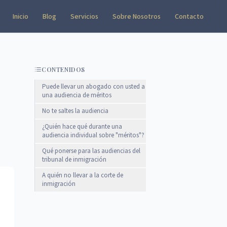
Inicio
Blog
Servicios
Sobre Nosotros
Contacto
CONTENIDOS
Puede llevar un abogado con usted a
una audiencia de méritos
No te saltes la audiencia
¿Quién hace qué durante una
audiencia individual sobre "méritos"?
Qué ponerse para las audiencias del
tribunal de inmigración
A quién no llevar a la corte de
inmigración