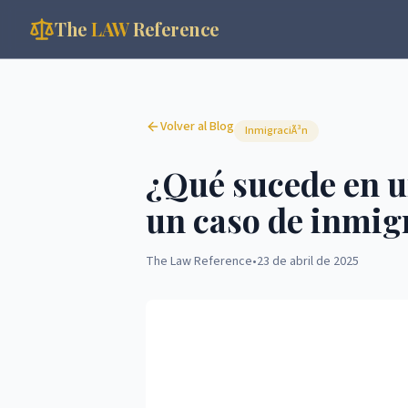
The
LAW
Reference
Volver al Blog
InmigraciÃ³n
¿Qué sucede en u
un caso de inmig
The Law Reference
•
23 de abril de 2025