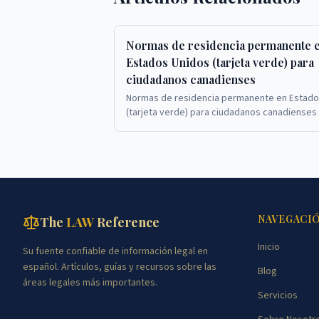
Normas de residencia permanente 
Estados Unidos (tarjeta verde) para
ciudadanos canadienses
Normas de residencia permanente en Estado
(tarjeta verde) para ciudadanos canadienses
ciudadanos canadienses que solicitan tarjet
en Est...
NAVEGACI
The
LAW
Reference
Inicio
Su fuente confiable de información legal en
español. Artículos, guías y recursos sobre las
Blog
áreas legales más importantes.
Servicios