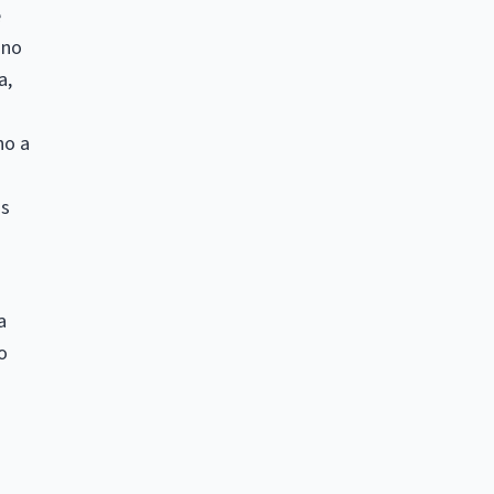
e
 no
a,
ho a
os
a
o