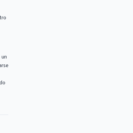
tro
n un
arse
ído