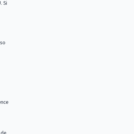
. Si
uso
ence
 de