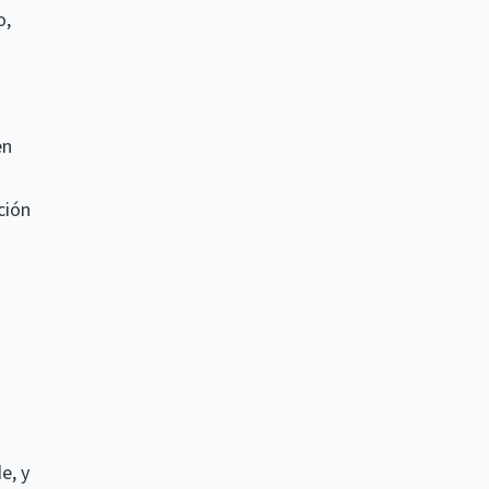
o,
en
ción
e, y