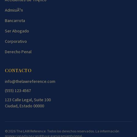
Accidentes de TrÃ¡fico
AdmisiÃ³n
Bancarrota
Ser Abogado
Corporativo
Derecho Penal
CONTACTO
info@thelawreference.com
(555) 123-4567
123 Calle Legal, Suite 100
Ciudad, Estado 00000
©
2026
The LAW Reference. Todos los derechos reservados. La información
proporcionada no constituye asesoramiento legal.