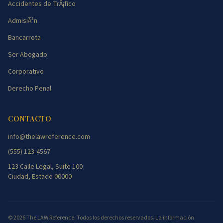
Accidentes de TrÃ¡fico
AdmisiÃ³n
Bancarrota
Ser Abogado
Corporativo
Derecho Penal
CONTACTO
info@thelawreference.com
(555) 123-4567
123 Calle Legal, Suite 100
Ciudad, Estado 00000
©
2026
The LAW Reference. Todos los derechos reservados. La información