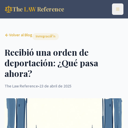
The
LAW
Reference
Volver al Blog
InmigraciÃ³n
Recibió una orden de
deportación: ¿Qué pasa
ahora?
The Law Reference
•
23 de abril de 2025