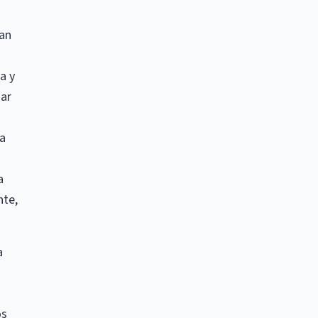
gan
a y
zar
ia
a
nte,
a
os