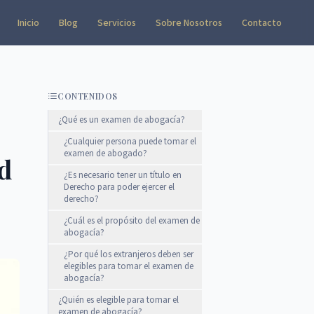
Inicio
Blog
Servicios
Sobre Nosotros
Contacto
CONTENIDOS
¿Qué es un examen de abogacía?
¿Cualquier persona puede tomar el
examen de abogado?
ud
¿Es necesario tener un título en
Derecho para poder ejercer el
derecho?
¿Cuál es el propósito del examen de
abogacía?
¿Por qué los extranjeros deben ser
elegibles para tomar el examen de
abogacía?
¿Quién es elegible para tomar el
examen de abogacía?