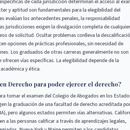
specíficas de cada jurisdicción determinan el acceso al ex
er y aptitud son fundamentales para la elegibilidad del
s evalúan los antecedentes penales, la responsabilidad
as jurisdicciones exigen la divulgación completa de cualquie
o de solicitud. Ocultar problemas conlleva la descalificació
en opciones de prácticas profesionales, sin necesidad de
nes. Los graduados de otras carreras generalmente no son
e ofrecen vías específicas. La elegibilidad depende de la
n académica y ética.
o en Derecho para poder ejercer el derecho?
para tomar el examen del Colegio de Abogados en los Estado
gen la graduación de una facultad de derecho acreditada por
), pero algunos estados permiten vías alternativas. Californ
 a las personas calificar a través de aprendizajes legales,
egiados. Nueva York y Maine permiten a los candidatos