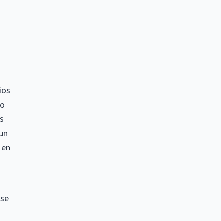
d
ios
mo
ás
 un
 en
 se