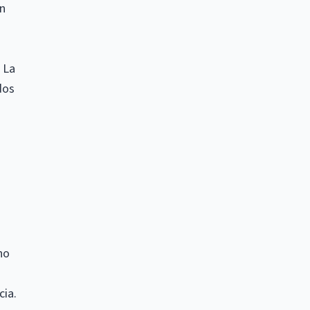
n
 La
dos
ho
cia.