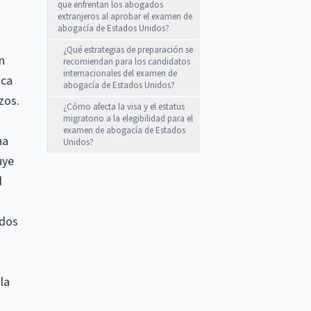
que enfrentan los abogados
extranjeros al aprobar el examen de
abogacía de Estados Unidos?
¿Qué estrategias de preparación se
n
recomiendan para los candidatos
internacionales del examen de
ica
abogacía de Estados Unidos?
zos.
¿Cómo afecta la visa y el estatus
migratorio a la elegibilidad para el
examen de abogacía de Estados
na
Unidos?
uye
d
ados
la