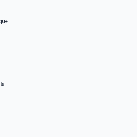
 que
 la