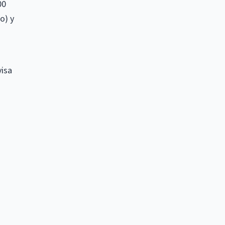
00
o) y
visa