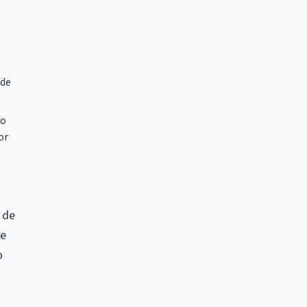
 de
mo
or
9 de
de
o