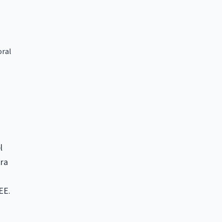
oral
l
tra
EE.