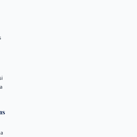
s
si
la
as
ta