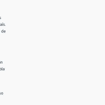
s
aís.
s de
an
bla
so