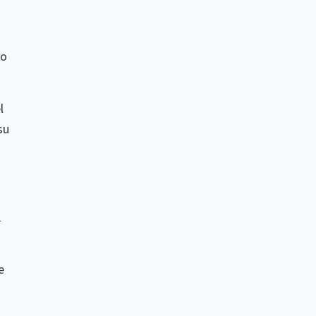
mo
l
su
n
e