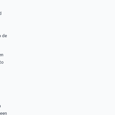
d
o de
en
to
a
reen