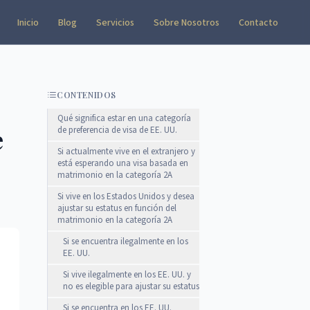
Inicio
Blog
Servicios
Sobre Nosotros
Contacto
CONTENIDOS
Qué significa estar en una categoría
e
de preferencia de visa de EE. UU.
Si actualmente vive en el extranjero y
está esperando una visa basada en
matrimonio en la categoría 2A
Si vive en los Estados Unidos y desea
ajustar su estatus en función del
matrimonio en la categoría 2A
Si se encuentra ilegalmente en los
EE. UU.
Si vive ilegalmente en los EE. UU. y
no es elegible para ajustar su estatus
Si se encuentra en los EE. UU.