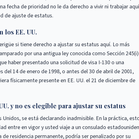
a fecha de prioridad no le da derecho a vivir ni trabajar aqu
d de ajuste de estatus.
n los EE. UU.
verigüe si tiene derecho a ajustar su estatus aquí. Lo más
amparado por una antigua ley conocida como Sección 245(i)
ue haber presentado una solicitud de visa I-130 o una
s del 14 de enero de 1998, o antes del 30 de abril de 2001,
era físicamente presente en EE. UU. el 21 de diciembre de
UU. y no es elegible para ajustar su estatus
s Unidos, se está declarando inadmisible. En la práctica, est
dad entre en vigor y usted viaje a un consulado estadounide
eta de residencia permanente, podría ser penalizado por su