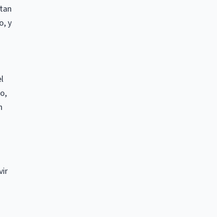
ntan
o, y
l
o,
n
vir