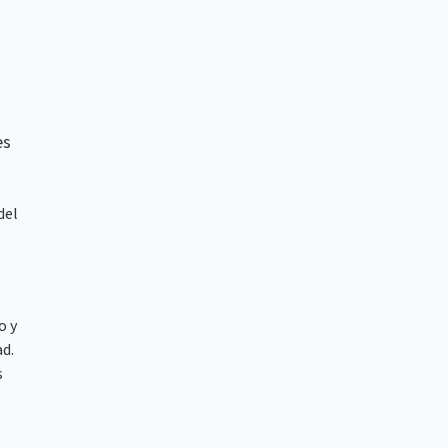
es
del
o y
ad.
s