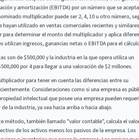
iación y amortización (EBITDA) por un número que se acepta
nominado multiplicador puede ser 2, 4, 10 u otro número, se
se hayan utilizado en ventas comerciales recientes y similares
r para determinar el monto del multiplicador y aplica difere
s utilizan ingresos, ganancias netas o EBITDA para el cálculo
as son de $500,000 y la industria en la que opera utiliza un
$500,000 por 4 para llegar a una valoración de $2 millones.
ltiplicador para tener en cuenta las diferencias entre su
ecientemente. Consideraciones como si una empresa es públ
a propiedad intelectual que posee una empresa pueden requer
de la industria, ya sea hacia arriba o hacia abajo.
te método, también llamado "valor contable", calcula el valo
ectivo de los activos menos los pasivos de la empresa. Los