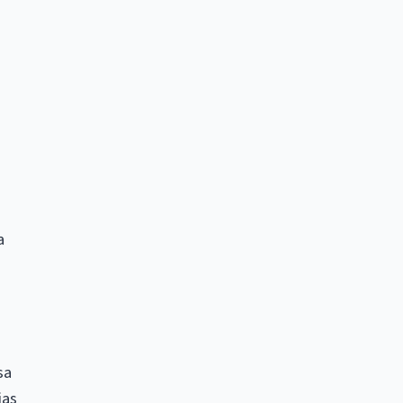
a
sa
ias