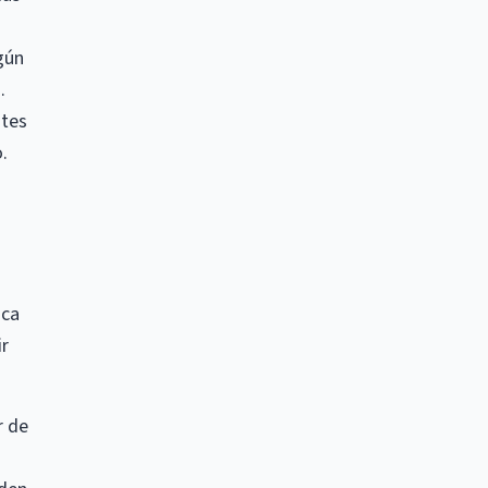
gún
.
ntes
.
ica
ir
r de