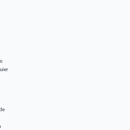
io
uier
 de
n